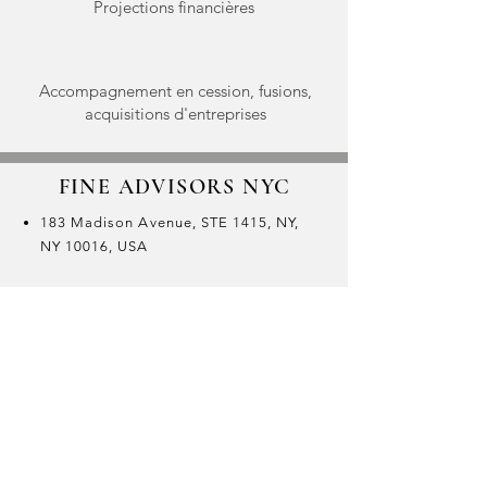
Projections financières
Accompagnement en cession, fusions,
acquisitions d'entreprises
FINE ADVISORS NYC
183 Madison Avenue, STE 1415, NY,
NY 10016, USA
137, rue de Saussures
75017 Paris, France
contact@fineadvisorsnyc.com
(+1)
917 503 9727